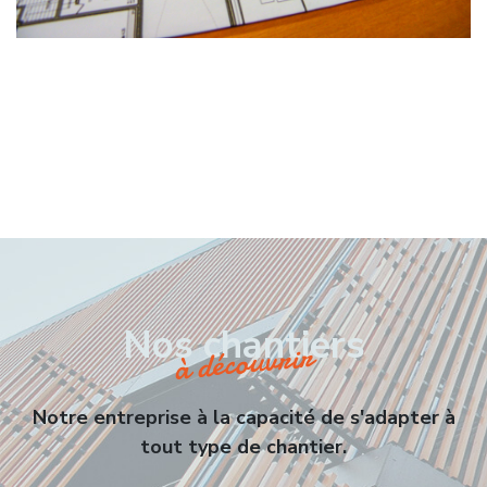
Nos chantiers
à découvrir
Notre entreprise à la capacité de s'adapter à
tout type de chantier.