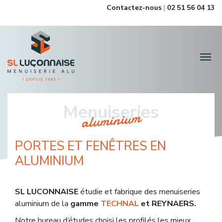
Contactez-nous
|
02 51 56 04 13
Menuiseries
aluminium
PORTES ET FENÊTRES EN
ALUMINIUM
SL LUCONNAISE
étudie et fabrique des menuiseries
aluminium de la
gamme
TECHNAL
et REYNAERS.
Notre bureau d’études choisi les profilés les mieux